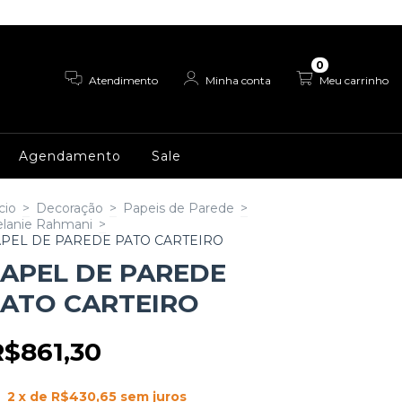
0
Atendimento
Minha conta
Meu carrinho
Agendamento
Sale
cio
>
Decoração
>
Papeis de Parede
>
lanie Rahmani
>
PEL DE PAREDE PATO CARTEIRO
APEL DE PAREDE
ATO CARTEIRO
R$861,30
2
x de
R$430,65
sem juros