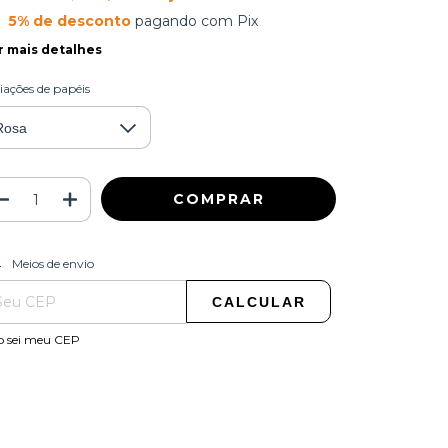
5% de desconto
pagando com Pix
r mais detalhes
iações de papéis
ALTERAR CEP
regas para o CEP:
Meios de envio
CALCULAR
o sei meu CEP