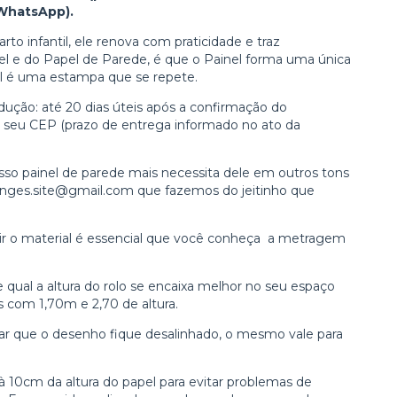
 WhatsApp).
to infantil, ele renova com praticidade e traz
nel e do Papel de Parede, é que o Painel forma uma única
l é uma estampa que se repete.
ução: até 20 dias úteis após a confirmação do
seu CEP (prazo de entrega informado no ato da
so painel de parede mais necessita dele em outros tons
anges.site@gmail.com
que fazemos do jeitinho que
ir o material é essencial que você conheça a metragem
 qual a altura do rolo se encaixa melhor no seu espaço
s com 1,70m e 2,70 de altura.
vitar que o desenho fique desalinhado, o mesmo vale para
10cm da altura do papel para evitar problemas de