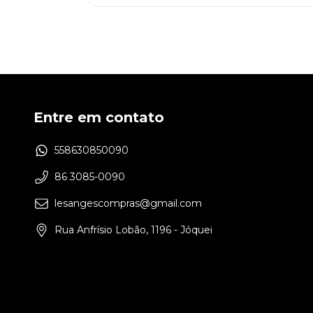
Entre em contato
558630850090
86 3085-0090
lesangescompras@gmail.com
Rua Anfrísio Lobão, 1196 - Jóquei