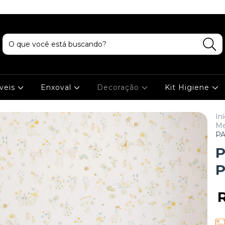
veis
Enxoval
Decoração
Kit Higiene
Iní
Me
PA
P
P