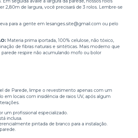
Em seguida avalie a largura da parede, nossos rolos
er 2,80m de largura, você precisará de 3 rolos. Lembre-se
creva para a gente em
lesanges.site@gmail.com
ou pelo
ÃO:
Materia prima iportada, 100% celulose, não tóxico,
ação de fibras naturais e sintéticas. Mais moderno que
 a parede respire não acumulando mofo ou bolor
apel de Parede, limpe o revestimento apenas com um
do em locais com insidência de raios UV, após algum
terações.
um profissional especializado.
tá inclusa.
erencialmente pintada de branco para a instalação.
parede.