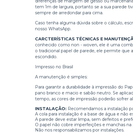
diferenças de margem de gesso ou marcenaria. 
tem 1m de largura, portanto se a sua parede tiv
sempre de arredondar para cima.
Caso tenha alguma dúvida sobre o cálculo, es
nosso WhatsApp.
CARCTERÍSTICAS TÉCNICAS E MANUTENÇ
conhecido como non - woven, ele é uma combin
o tradicional papel de parede, ele permite que
escondido.
Impresso no Brasil
A manutenção é simples:
Para garantir a durabilidade à impressão do P
pano branco e macio e sabão neutro. Se aplica
tempo, as cores de impressão poderão sofrer al
INSTALAÇÃO:
Recomendamos a instalação por 
A cola para instalação é a base de água e não es
A parede deve estar limpa, sem defeitos e pref
O papel não cobre imperfeições e manchas na 
Não nos responsabilizamos por instalações.