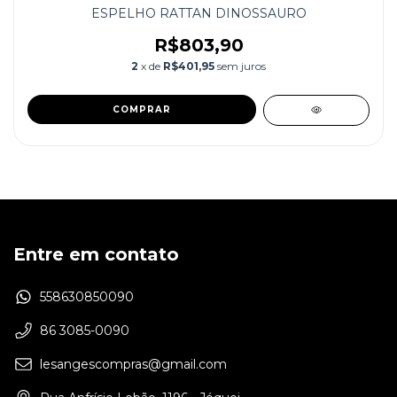
ESPELHO RATTAN DINOSSAURO
R$803,90
2
x de
R$401,95
sem juros
Entre em contato
558630850090
86 3085-0090
lesangescompras@gmail.com