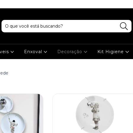
veis
Enxoval
Decoração
Kit Higiene
rede