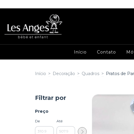
Início
Contato
Mó
Início
>
Decoração
>
Quadros
>
Pratos de Pa
Filtrar por
Preço
De
Até