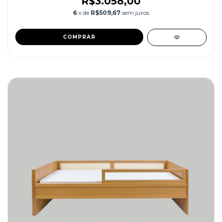
R$3.058,00
6
x de
R$509,67
sem juros
COMPRAR