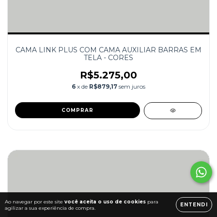
CAMA LINK PLUS COM CAMA AUXILIAR BARRAS EM
TELA - CORES
R$5.275,00
6
x de
R$879,17
sem juros
COMPRAR
Ao navegar por este site
você aceita o uso de cookies
para
ENTENDI
agilizar a sua experiência de compra.