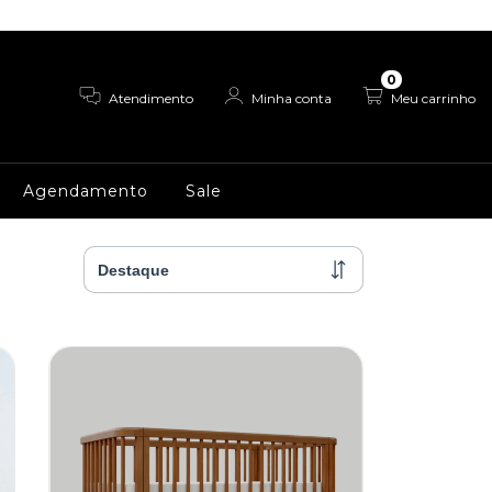
0
Atendimento
Minha conta
Meu carrinho
Agendamento
Sale