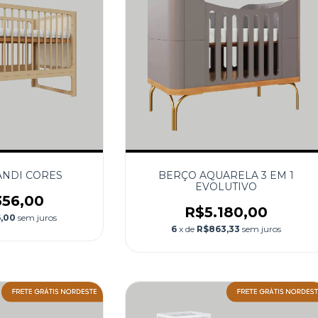
ANDI CORES
BERÇO AQUARELA 3 EM 1
EVOLUTIVO
356,00
R$5.180,00
,00
sem juros
6
x de
R$863,33
sem juros