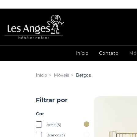
Início
Contato
Mó
Início
>
Móveis
>
Berços
Filtrar por
Cor
Areia (3)
Branco (3)