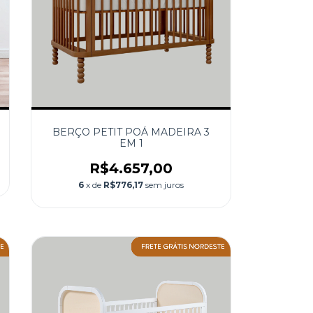
BERÇO PETIT POÁ MADEIRA 3
EM 1
R$4.657,00
6
x de
R$776,17
sem juros