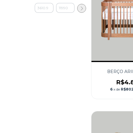
BERÇO ARI
R$4.
6
x de
R$802