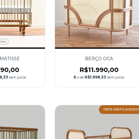
ores
MATISSE
BERÇO OCA
590,00
R$11.990,00
8,33
sem juros
6
x de
R$1.998,33
sem juros