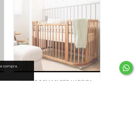
 de compra.
BERÇO 3 EM 1 SLEEP MADEIRA
R$5.234,90
6
x de
R$872,48
sem juros