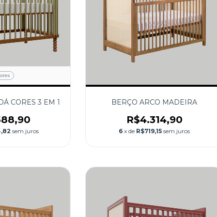
cores
OÁ CORES 3 EM 1
BERÇO ARCO MADEIRA
588,90
R$4.314,90
,82
sem juros
6
x de
R$719,15
sem juros