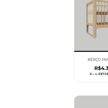
BERÇO SK
R$4.
6
x de
R$726