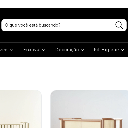
veis
Enxoval
Decoração
Kit Higiene