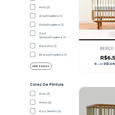
Anis (2)
Anis/madeira (1)
Areia/madeira (1)
Azul
2 c
Sereno/madeira (1)
Baunilha (1)
BERÇO 
Branco/madeira (1)
R$6.
6
x de
R$1.09
VER TODOS
Cores De Pintura
Anis (3)
Areia (6)
Azul Sereno (5)