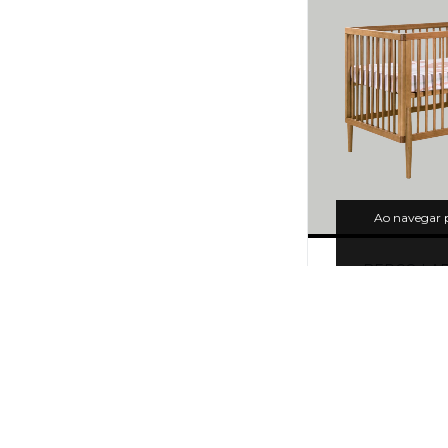
Ao navegar p
BERÇO LA
R$4.
6
x de
R$711