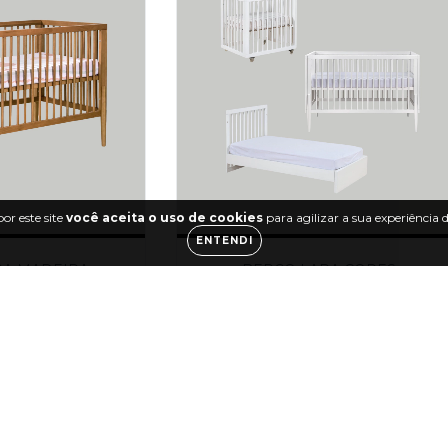
or este site
você aceita o uso de cookies
para agilizar a sua experiência
ENTENDI
RA MADEIRA
BERÇO LARA CORES
266,90
R$3.928,90
,15
sem juros
6
x de
R$654,82
sem juros