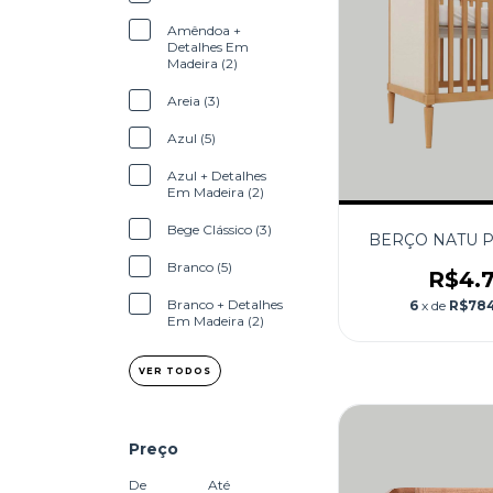
Amêndoa +
Detalhes Em
Madeira (2)
Areia (3)
Azul (5)
Azul + Detalhes
Em Madeira (2)
Bege Clássico (3)
BERÇO NATU 
Branco (5)
R$4.
Branco + Detalhes
6
x de
R$784
Em Madeira (2)
VER TODOS
Preço
De
Até