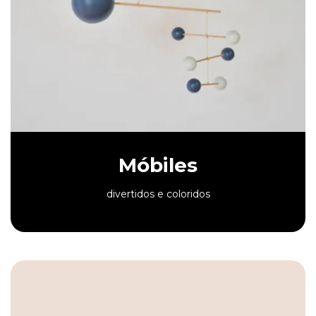
Móbiles
divertidos e coloridos