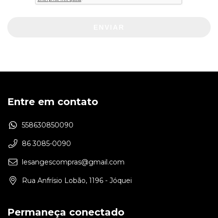
ENVIAR
Entre em contato
558630850090
86 3085-0090
lesangescompras@gmail.com
Rua Anfrísio Lobão, 1196 - Jóquei
Permaneça conectado