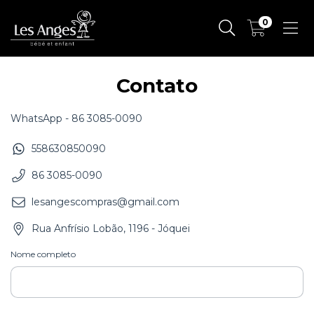
0
Contato
WhatsApp - 86 3085-0090
558630850090
86 3085-0090
lesangescompras@gmail.com
Rua Anfrísio Lobão, 1196 - Jóquei
Nome completo