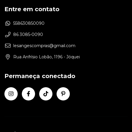
Entre em contato
558630850090
86 3085-0090
lesangescompras@gmail.com
Rua Anfrísio Lobão, 1196 - Jóquei
Permaneça conectado