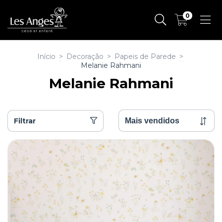
0
Início
>
Decoração
>
Papeis de Parede
>
Melanie Rahmani
Melanie Rahmani
Filtrar