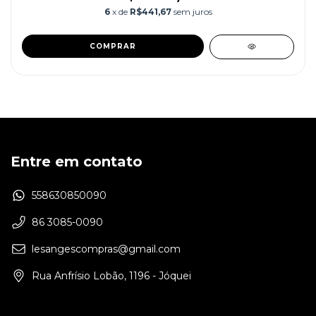
6
x de
R$441,67
sem juros
COMPRAR
Entre em contato
558630850090
86 3085-0090
lesangescompras@gmail.com
Rua Anfrísio Lobão, 1196 - Jóquei