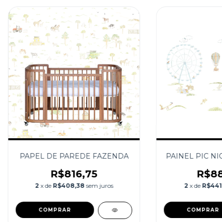
PAPEL DE PAREDE FAZENDA
PAINEL PIC NI
R$816,75
R$88
2
x de
R$408,38
sem juros
2
x de
R$441