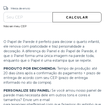
ALTERAR CEP
Entregas para o CEP:
Meios de envio
CALCULAR
Não sei meu CEP
O Papel de Parede é perfeito para decorar o quarto infantil,
ele renova com praticidade e traz personalidade a
decoração. A diferença do Painel e do Papel de Parede, é
que o Painel forma uma única imagem na parede toda,
enquanto que o Papel é uma estampa que se repete.
PRODUTO POR ENCOMENDA:
Tempo de produção: até
20 dias úteis após a confirmação do pagamento + prazo de
entrega de acordo com seu CEP (prazo de entrega
informado no ato da compra).
PERSONALIZE SEU PAINEL:
Se você amou nosso painel de
parede mais necessita dele em outros tons e cores e
tamanhos? Envie um e-mail
para
lesanges.site@gmail.com
que fazemos do jeitinho que