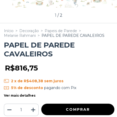
1
/
2
Início
>
Decoração
>
Papeis de Parede
>
Melanie Rahmani
>
PAPEL DE PAREDE CAVALEIROS
PAPEL DE PAREDE
CAVALEIROS
R$816,75
2
x de
R$408,38
sem juros
5% de desconto
pagando com Pix
Ver mais detalhes