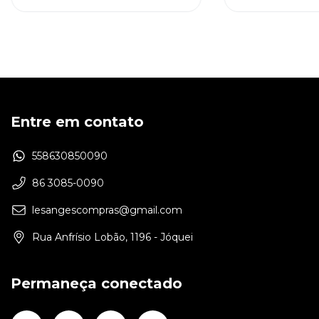
Entre em contato
558630850090
86 3085-0090
lesangescompras@gmail.com
Rua Anfrísio Lobão, 1196 - Jóquei
Permaneça conectado