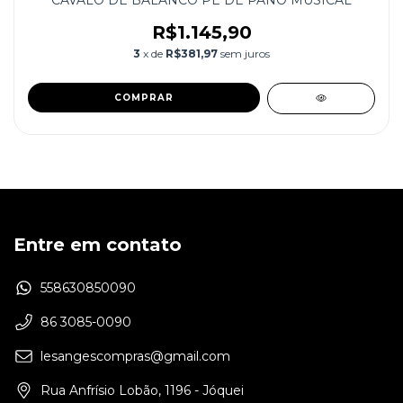
CAVALO DE BALANCO PE DE PANO MUSICAL
R$1.145,90
3
x de
R$381,97
sem juros
Entre em contato
558630850090
86 3085-0090
lesangescompras@gmail.com
Rua Anfrísio Lobão, 1196 - Jóquei