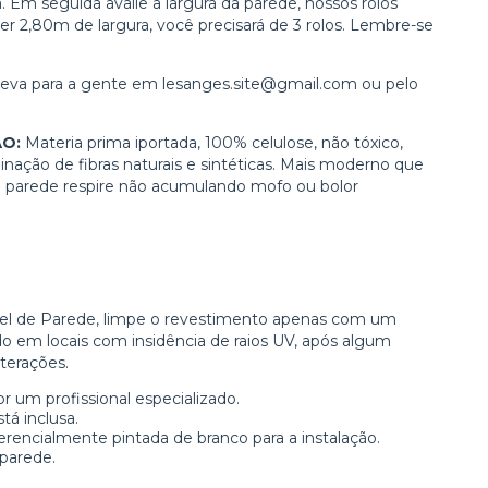
Em seguida avalie a largura da parede, nossos rolos
er 2,80m de largura, você precisará de 3 rolos. Lembre-se
creva para a gente em
lesanges.site@gmail.com
ou pelo
ÃO:
Materia prima iportada, 100% celulose, não tóxico,
ação de fibras naturais e sintéticas. Mais moderno que
 a parede respire não acumulando mofo ou bolor
apel de Parede, limpe o revestimento apenas com um
do em locais com insidência de raios UV, após algum
terações.
um profissional especializado.
tá inclusa.
erencialmente pintada de branco para a instalação.
parede.