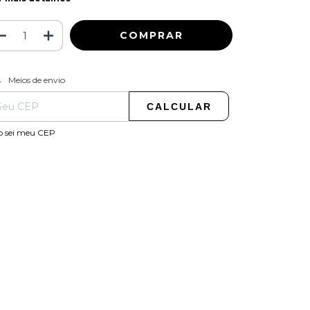
ALTERAR CEP
regas para o CEP:
Meios de envio
CALCULAR
o sei meu CEP