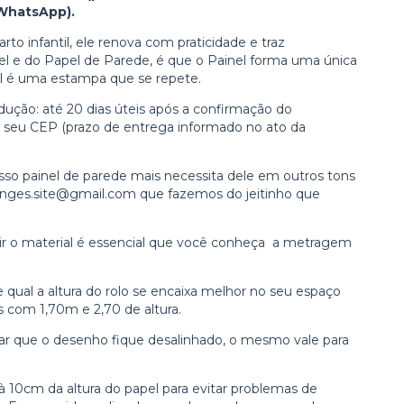
 WhatsApp).
to infantil, ele renova com praticidade e traz
nel e do Papel de Parede, é que o Painel forma uma única
l é uma estampa que se repete.
ução: até 20 dias úteis após a confirmação do
seu CEP (prazo de entrega informado no ato da
so painel de parede mais necessita dele em outros tons
anges.site@gmail.com
que fazemos do jeitinho que
ir o material é essencial que você conheça a metragem
 qual a altura do rolo se encaixa melhor no seu espaço
s com 1,70m e 2,70 de altura.
vitar que o desenho fique desalinhado, o mesmo vale para
10cm da altura do papel para evitar problemas de