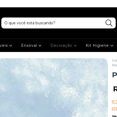
veis
Enxoval
Decoração
Kit Higiene
Iní
Me
P
Ve