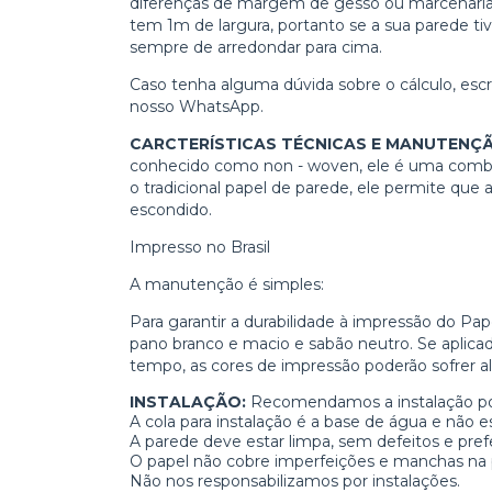
diferenças de margem de gesso ou marcenaria. 
tem 1m de largura, portanto se a sua parede tiv
sempre de arredondar para cima.
Caso tenha alguma dúvida sobre o cálculo, es
nosso WhatsApp.
CARCTERÍSTICAS TÉCNICAS E MANUTENÇ
conhecido como non - woven, ele é uma combin
o tradicional papel de parede, ele permite que
escondido.
Impresso no Brasil
A manutenção é simples:
Para garantir a durabilidade à impressão do P
pano branco e macio e sabão neutro. Se aplica
tempo, as cores de impressão poderão sofrer al
INSTALAÇÃO:
Recomendamos a instalação por 
A cola para instalação é a base de água e não es
A parede deve estar limpa, sem defeitos e pref
O papel não cobre imperfeições e manchas na 
Não nos responsabilizamos por instalações.