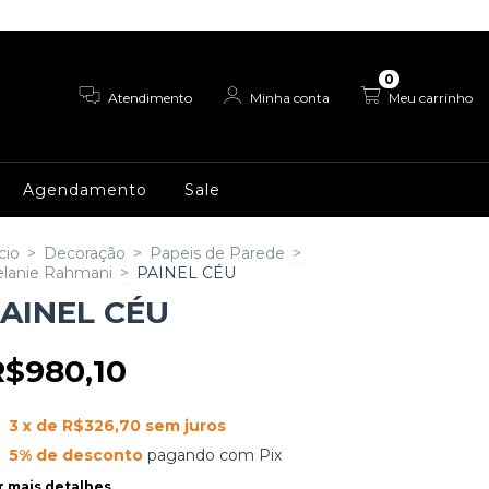
0
Atendimento
Minha conta
Meu carrinho
Agendamento
Sale
cio
>
Decoração
>
Papeis de Parede
>
lanie Rahmani
>
PAINEL CÉU
AINEL CÉU
R$980,10
3
x de
R$326,70
sem juros
5% de desconto
pagando com Pix
r mais detalhes