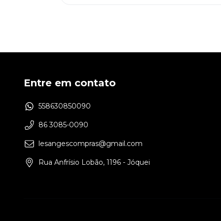
Entre em contato
558630850090
86 3085-0090
lesangescompras@gmail.com
Rua Anfrísio Lobão, 1196 - Jóquei