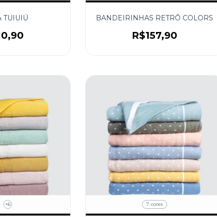
A TUIUIÚ
BANDEIRINHAS RETRÔ COLORS
10,90
R$157,90
+6
7 cores