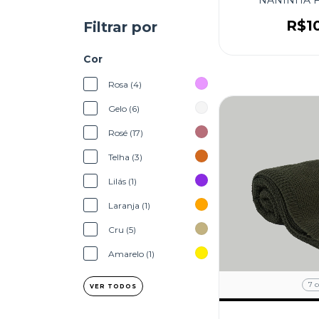
R$1
Filtrar por
Cor
Rosa (4)
Gelo (6)
Rosé (17)
Telha (3)
Lilás (1)
Laranja (1)
Cru (5)
Amarelo (1)
7 c
VER TODOS