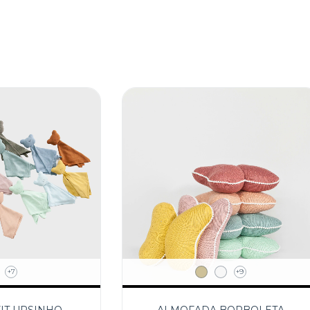
+7
+9
IT URSINHO
ALMOFADA BORBOLETA