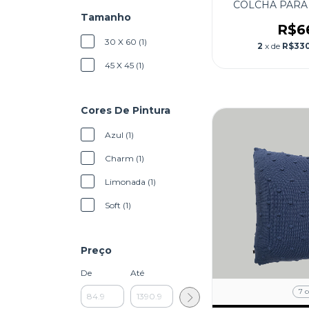
COLCHA PARA
Tamanho
R$6
30 X 60 (1)
2
x de
R$330
45 X 45 (1)
Cores De Pintura
Azul (1)
Charm (1)
Limonada (1)
Soft (1)
Preço
De
Até
7 c