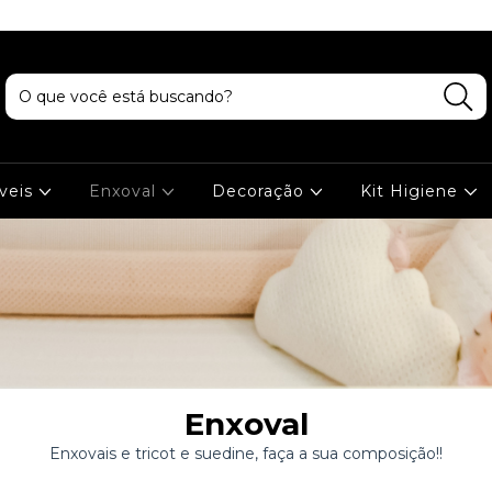
veis
Enxoval
Decoração
Kit Higiene
Enxoval
Enxovais e tricot e suedine, faça a sua composição!!