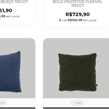
 BERÇO TRICOT
ROLO PROTETOR FLEXÍVEL
TRICOT
61,90
R$729,90
,95
sem juros
2
x de
R$364,95
sem juros
ores
7 cores