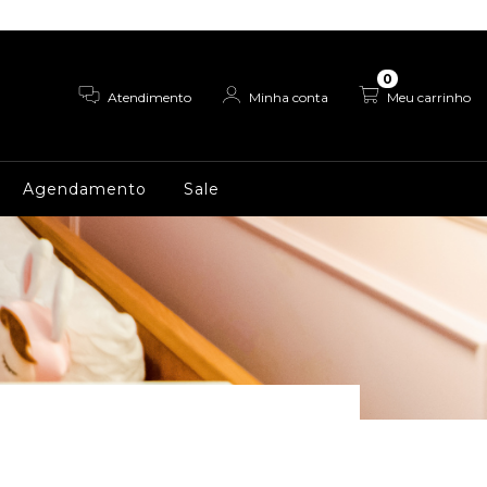
0
Atendimento
Minha conta
Meu carrinho
Agendamento
Sale