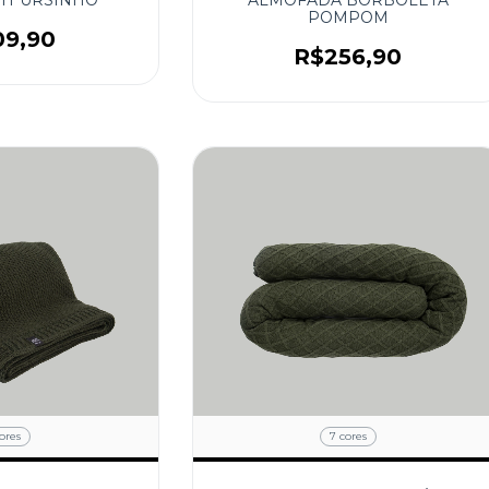
POMPOM
09,90
R$256,90
ores
7 cores