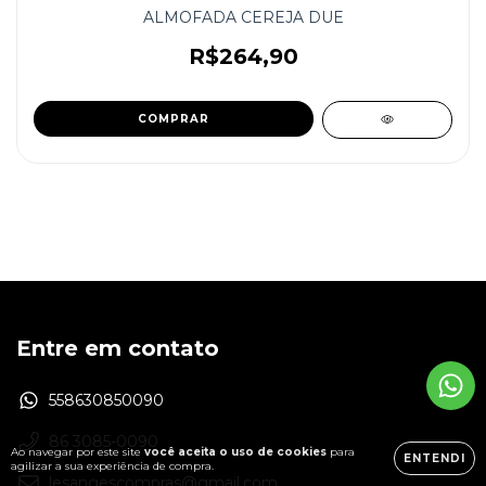
ALMOFADA CEREJA DUE
R$264,90
Entre em contato
558630850090
86 3085-0090
Ao navegar por este site
você aceita o uso de cookies
para
ENTENDI
agilizar a sua experiência de compra.
lesangescompras@gmail.com