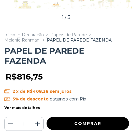
1
/
3
Início
>
Decoração
>
Papeis de Parede
>
Melanie Rahmani
>
PAPEL DE PAREDE FAZENDA
PAPEL DE PAREDE
FAZENDA
R$816,75
2
x de
R$408,38
sem juros
5% de desconto
pagando com Pix
Ver mais detalhes