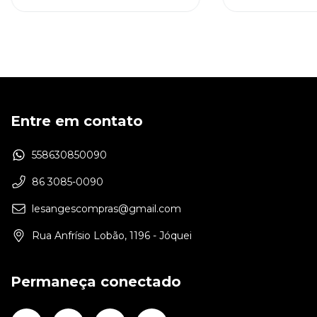
Entre em contato
558630850090
86 3085-0090
lesangescompras@gmail.com
Rua Anfrísio Lobão, 1196 - Jóquei
Permaneça conectado