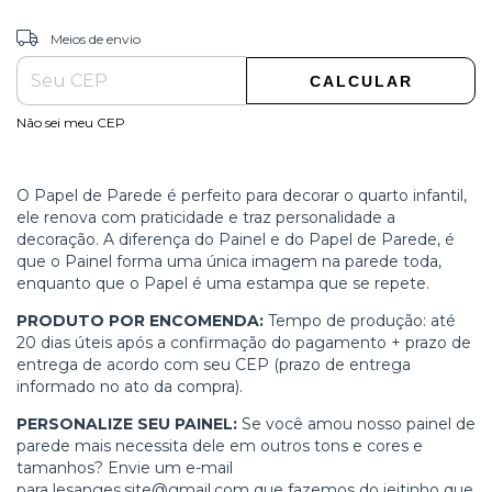
ALTERAR CEP
Entregas para o CEP:
Meios de envio
CALCULAR
Não sei meu CEP
O Papel de Parede é perfeito para decorar o quarto infantil,
ele renova com praticidade e traz personalidade a
decoração. A diferença do Painel e do Papel de Parede, é
que o Painel forma uma única imagem na parede toda,
enquanto que o Papel é uma estampa que se repete.
PRODUTO POR ENCOMENDA:
Tempo de produção: até
20 dias úteis após a confirmação do pagamento + prazo de
entrega de acordo com seu CEP (prazo de entrega
informado no ato da compra).
PERSONALIZE SEU PAINEL:
Se você amou nosso painel de
parede mais necessita dele em outros tons e cores e
tamanhos? Envie um e-mail
para
lesanges.site@gmail.com
que fazemos do jeitinho que