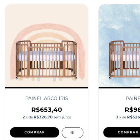
PAINEL ARCO ÍRIS
PAINE
R$653,40
R$98
2
x de
R$326,70
sem juros
3
x de
R$326