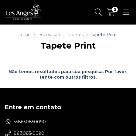
0
Início
>
Decoração
>
Tapetes
>
Tapete Print
Tapete Print
Não temos resultados para sua pesquisa. Por favor,
tente com outros filtros.
Entre em contato
558630850090
86 3085-0090