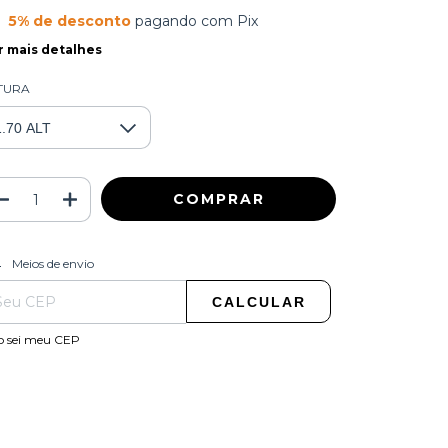
5% de desconto
pagando com Pix
r mais detalhes
TURA
ALTERAR CEP
regas para o CEP:
Meios de envio
CALCULAR
o sei meu CEP