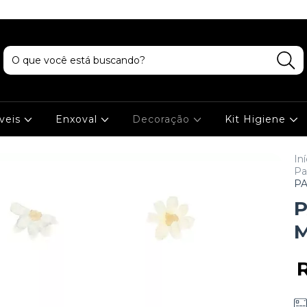
veis
Enxoval
Decoração
Kit Higiene
Iní
Pa
P
P