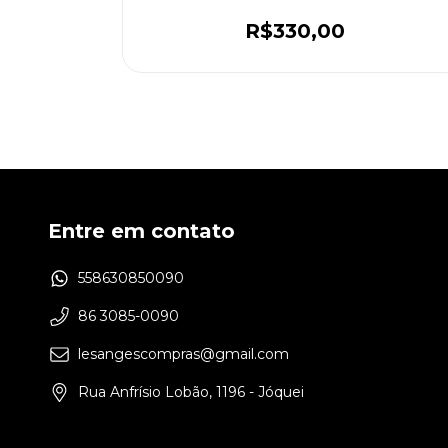
R$330,00
Entre em contato
558630850090
86 3085-0090
lesangescompras@gmail.com
Rua Anfrísio Lobão, 1196 - Jóquei