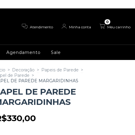
0
Atendimento
Minha conta
Meu carrinho
Agendamento
Sale
cio
>
Decoração
>
Papeis de Parede
>
pel de Parede
>
APEL DE PAREDE MARGARIDINHAS
APEL DE PAREDE
MARGARIDINHAS
R$330,00