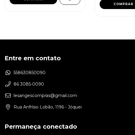
Entre em contato
558630850090
86 3085-0090
lesangescompras@gmail.com
Rua Anfrísio Lobão, 1196 - Jóquei
Permaneça conectado