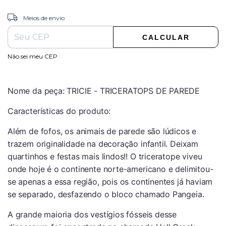
ALTERAR CEP
Entregas para o CEP:
Meios de envio
CALCULAR
Não sei meu CEP
Nome da peça:
TRICIE - TRICERATOPS DE PAREDE
Características do produto:
Além de fofos, os animais de parede são lúdicos e
trazem originalidade na decoração infantil. Deixam
quartinhos e festas mais lindos!! O triceratope viveu
onde hoje é o continente norte-americano e delimitou-
se apenas a essa região, pois os continentes já haviam
se separado, desfazendo o bloco chamado Pangeia.
A grande maioria dos vestígios fósseis desse