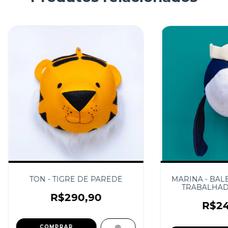
TON - TIGRE DE PAREDE
MARINA - BAL
TRABALHAD
R$290,90
R$24