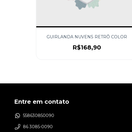
CO
GUIRLANDA NUVENS RETRÔ COLOR
R$168,90
Entre em contato
558630850090
86 3085-0090