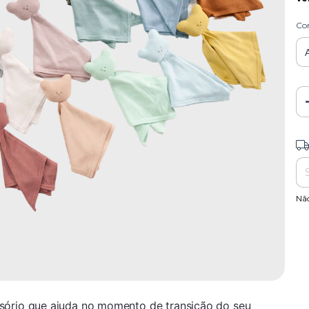
Co
Ent
Nã
sório que ajuda no momento de transição do seu