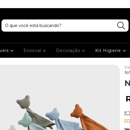
veis
Enxoval
Decoração
Kit Higiene
Iní
NA
N
Ve