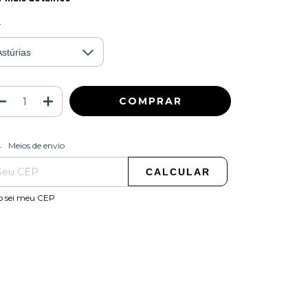
r
ALTERAR CEP
regas para o CEP:
Meios de envio
CALCULAR
o sei meu CEP