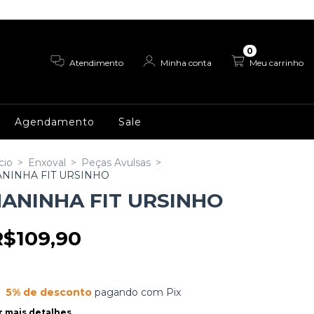
0
Atendimento
Minha conta
Meu carrinho
Agendamento
Sale
cio
>
Enxoval
>
Peças Avulsas
>
NINHA FIT URSINHO
ANINHA FIT URSINHO
R$109,90
5% de desconto
pagando com Pix
r mais detalhes