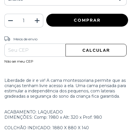
ALTERAR CEP
Entregas para o CEP:
Meios de envio
CALCULAR
Não sei meu CEP
Liberdade de ir e vir! A cama montessoriana permite que as
crianças tenham livre acesso a ela. Uma cama pensada para
estimular a independência dos pequenos, com laterais
gradeadas a segurança do sono da criança fica garantida.
ACABAMENTO: LAQUEADO
DIMENÇÕES: Comp: 1980 x Alt: 320 x Prof: 980
COLCHÃO INDICADO: 1880 X 880 X 140