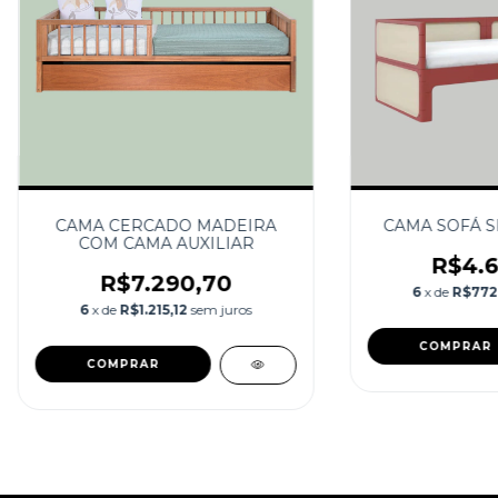
CAMA CERCADO MADEIRA
CAMA SOFÁ S
COM CAMA AUXILIAR
R$4.6
R$7.290,70
6
x de
R$772
6
x de
R$1.215,12
sem juros
COMPRAR