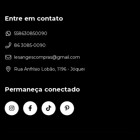
Entre em contato
558630850090
86 3085-0090
lesangescompras@gmail.com
Rua Anfrísio Lobão, 1196 - Jóquei
Permaneça conectado