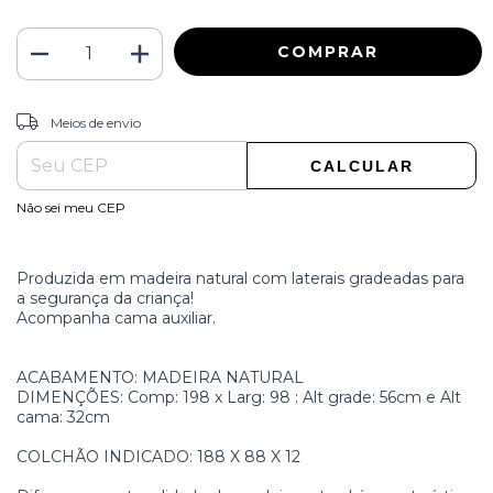
ALTERAR CEP
Entregas para o CEP:
Meios de envio
CALCULAR
Não sei meu CEP
Produzida em madeira natural com laterais gradeadas para
a segurança da criança!
Acompanha cama auxiliar.
ACABAMENTO: MADEIRA NATURAL
DIMENÇÕES: Comp: 198 x Larg: 98 : Alt grade: 56cm e Alt
cama: 32cm
COLCHÃO INDICADO: 188 X 88 X 12