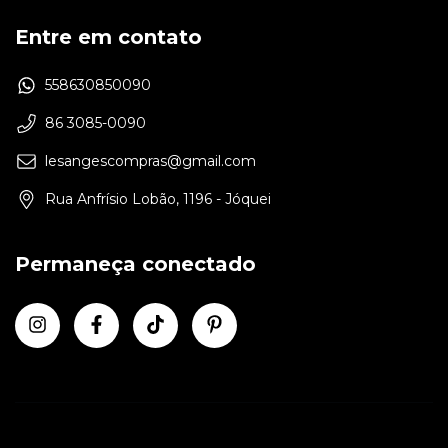
Entre em contato
558630850090
86 3085-0090
lesangescompras@gmail.com
Rua Anfrísio Lobão, 1196 - Jóquei
Permaneça conectado