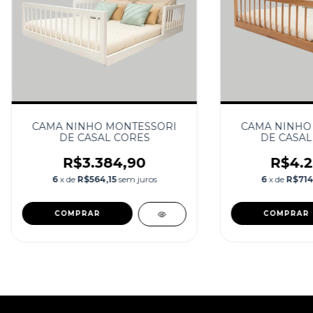
CAMA NINHO MONTESSORI
CAMA NINHO
DE CASAL CORES
DE CASAL
R$3.384,90
R$4.2
6
x de
R$564,15
sem juros
6
x de
R$714
COMPRAR