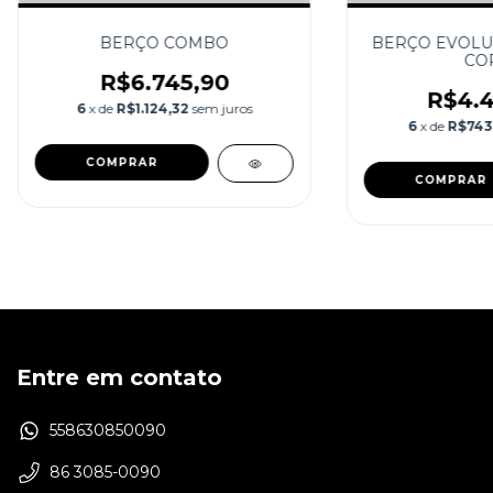
BERÇO COMBO
BERÇO EVOLU
CO
R$6.745,90
R$4.4
6
x de
R$1.124,32
sem juros
6
x de
R$743
COMPRAR
COMPRAR
Entre em contato
558630850090
86 3085-0090