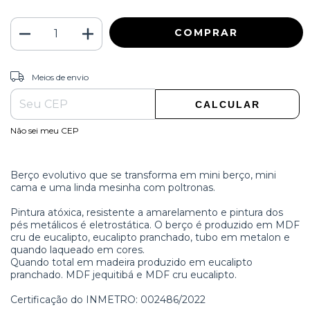
ALTERAR CEP
Entregas para o CEP:
Meios de envio
CALCULAR
Não sei meu CEP
Berço evolutivo que se transforma em mini berço, mini
cama e uma linda mesinha com poltronas.
Pintura atóxica, resistente a amarelamento e pintura dos
pés metálicos é eletrostática. O berço é produzido em MDF
cru de eucalipto, eucalipto pranchado, tubo em metalon e
quando laqueado em cores.
Quando total em madeira produzido em eucalipto
pranchado. MDF jequitibá e MDF cru eucalipto.
Certificação do INMETRO: 002486/2022